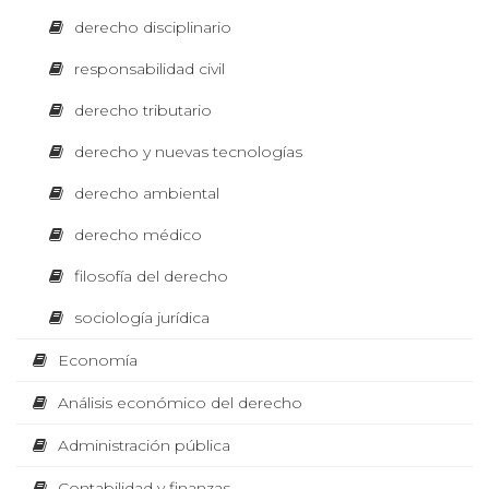
diagram
o
O
derecho disciplinario
ación
median
m
te thinking
responsabilidad civil
design
L
í
derecho tributario
a
derecho y nuevas tecnologías
E
I
A
derecho ambiental
m
C
p
derecho médico
n
r
e
filosofía del derecho
T
á
s
i
sociología jurídica
ó
l
n
O
d
Economía
i
e
t
Análisis económico del derecho
R
s
e
x
Administración pública
i
t
P
o
Contabilidad y finanzas