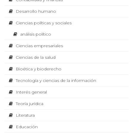
s
s
I
Desarrollo humano
U
m
e
p
Ciencias políticas y sociales
r
c
e
B
s
análisis político
o
i
ó
Ciencias empresariales
L
n
n
b
Ciencias de la salud
a
ó
I
j
Bioética y bioderecho
o
m
d
Tecnología y ciencias de la información
C
e
i
m
Interés general
a
c
A
n
Teoría jurídica
d
a
o
p
Literatura
R
a
d
r
Educación
a
M