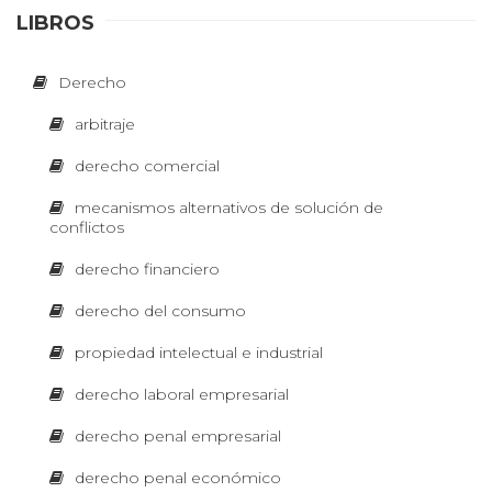
T
LIBROS
D
e
Corre
R
Derecho
cción
grama
r
arbitraje
tical y
E
de
e
derecho comercial
estilo
Corrección
S
c
mecanismos alternativos de solución de
gramatical y
conflictos
de estilo
h
para textos
E
académicos,
derecho financiero
o
jurídicos,
corporativos,
derecho del consumo
C
periodísticos,
E
publicitarios
propiedad intelectual e industrial
y literarios.
c
O
derecho laboral empresarial
o
derecho penal empresarial
M
Diseño
n
derecho penal económico
y