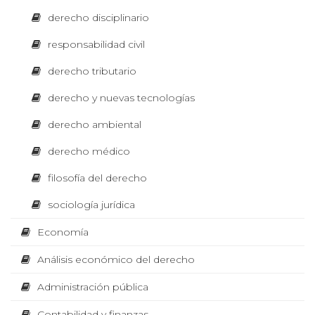
diagram
o
O
derecho disciplinario
ación
median
m
te thinking
responsabilidad civil
design
L
í
derecho tributario
a
derecho y nuevas tecnologías
E
I
A
derecho ambiental
m
C
p
derecho médico
n
r
e
filosofía del derecho
T
á
s
i
sociología jurídica
ó
l
n
O
d
Economía
i
e
t
Análisis económico del derecho
R
s
e
x
Administración pública
i
t
P
o
Contabilidad y finanzas