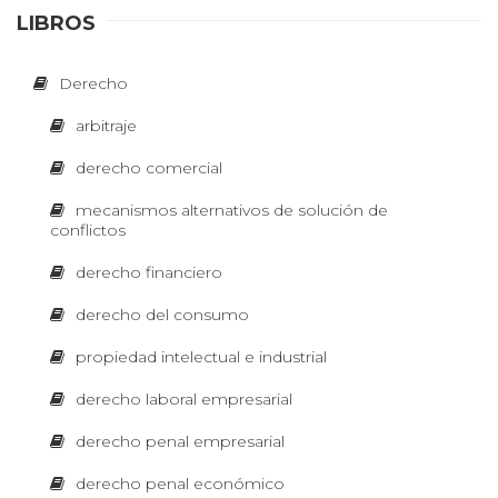
T
LIBROS
D
e
Corre
R
Derecho
cción
grama
r
arbitraje
tical y
E
de
e
derecho comercial
estilo
Corrección
S
c
mecanismos alternativos de solución de
gramatical y
conflictos
de estilo
h
para textos
E
académicos,
derecho financiero
o
jurídicos,
corporativos,
derecho del consumo
C
periodísticos,
E
publicitarios
propiedad intelectual e industrial
y literarios.
c
O
derecho laboral empresarial
o
derecho penal empresarial
M
Diseño
n
derecho penal económico
y