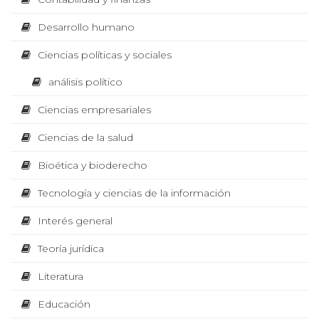
s
s
I
Desarrollo humano
U
m
e
p
Ciencias políticas y sociales
r
c
e
B
s
análisis político
o
i
ó
Ciencias empresariales
L
n
n
b
Ciencias de la salud
a
ó
I
j
Bioética y bioderecho
o
m
d
Tecnología y ciencias de la información
C
e
i
m
Interés general
a
c
A
n
Teoría jurídica
d
a
o
p
Literatura
R
a
d
r
Educación
a
M