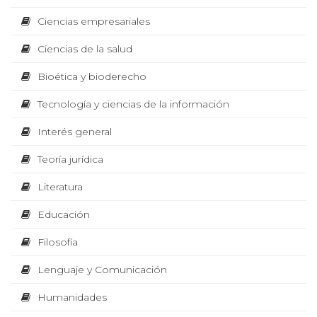
e
I
l
Ciencias empresariales
i
o
d
Ciencias de la salud
B
n
i
g
Bioética y bioderecho
i
i
L
t
Tecnología y ciencias de la información
s
a
l
Interés general
I
a
t
l
Teoría jurídica
o
r
i
O
m
Literatura
a
p
r
Educación
T
c
e
s
Filosofía
o
i
E
.
Lenguaje y Comunicación
ó
Humanidades
C
n