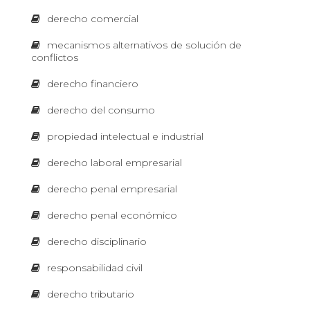
s
s
I
derecho comercial
U
m
e
p
mecanismos alternativos de solución de
r
conflictos
c
e
B
s
derecho financiero
o
i
ó
L
derecho del consumo
n
n
b
propiedad intelectual e industrial
a
ó
I
j
derecho laboral empresarial
o
m
d
C
derecho penal empresarial
e
i
m
derecho penal económico
a
c
A
n
d
derecho disciplinario
a
o
p
responsabilidad civil
R
a
d
r
derecho tributario
a
M