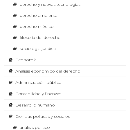
e
q
derecho y nuevas tecnologías
u
l
i
derecho ambiental
I
e
d
n
derecho médico
e
T
s
e
filosofía del derecho
d
e
r
sociología jurídica
c
E
i
e
Economía
d
e
X
c
n
Análisis económico del derecho
d
a
h
Administración pública
T
r
e
o
Contabilidad y finanzas
l
O
s
Desarrollo humano
A
a
l
Ciencias políticas y sociales
d
B
t
o
análisis político
d
m