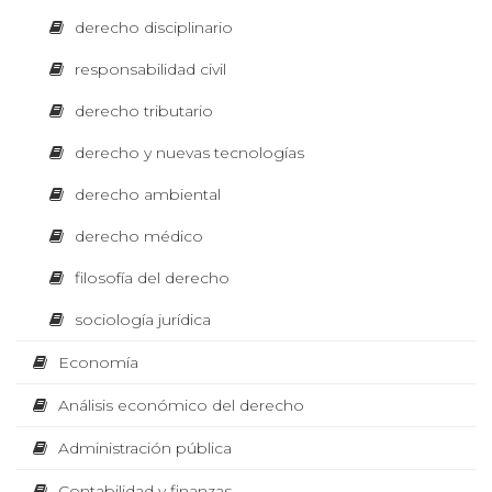
diagram
o
O
derecho disciplinario
ación
median
m
te thinking
responsabilidad civil
design
L
í
derecho tributario
a
derecho y nuevas tecnologías
E
I
A
derecho ambiental
m
C
p
derecho médico
n
r
e
filosofía del derecho
T
á
s
i
sociología jurídica
ó
l
n
O
d
Economía
i
e
t
Análisis económico del derecho
R
s
e
x
Administración pública
i
t
P
o
Contabilidad y finanzas