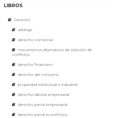
T
LIBROS
D
e
Corre
R
Derecho
cción
grama
r
arbitraje
tical y
E
de
e
derecho comercial
estilo
Corrección
S
c
mecanismos alternativos de solución de
gramatical y
conflictos
de estilo
h
para textos
E
académicos,
derecho financiero
o
jurídicos,
corporativos,
derecho del consumo
C
periodísticos,
E
publicitarios
propiedad intelectual e industrial
y literarios.
c
O
derecho laboral empresarial
o
derecho penal empresarial
M
Diseño
n
derecho penal económico
y