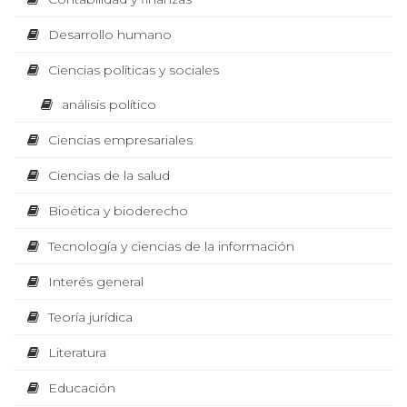
s
s
I
Desarrollo humano
U
m
e
p
Ciencias políticas y sociales
r
c
e
B
s
análisis político
o
i
ó
Ciencias empresariales
L
n
n
b
Ciencias de la salud
a
ó
I
j
Bioética y bioderecho
o
m
d
Tecnología y ciencias de la información
C
e
i
m
Interés general
a
c
A
n
Teoría jurídica
d
a
o
p
Literatura
R
a
d
r
Educación
a
M